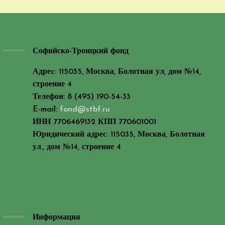
Софийско-Троицкий фонд
Адреc: 115035, Москва, Болотная ул, дом №14,
строение 4
Телефон: 8 (495) 190-54-33
E-mail:
fond@stbf.ru
ИНН 7706469132 КПП 770601001
Юридический адрес: 115035, Москва, Болотная
ул., дом №14, строение 4
Информация