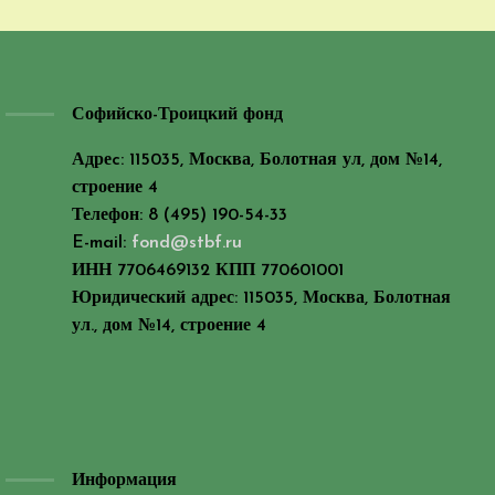
Софийско-Троицкий фонд
Адреc: 115035, Москва, Болотная ул, дом №14,
строение 4
Телефон: 8 (495) 190-54-33
E-mail:
fond@stbf.ru
ИНН 7706469132 КПП 770601001
Юридический адрес: 115035, Москва, Болотная
ул., дом №14, строение 4
Информация