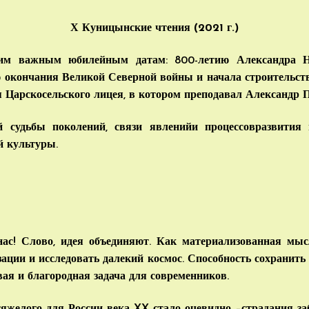
Х Куницынские чтения (2021 г.)
м важным юбилейным датам: 800-летию Александра Не
 окончания Великой Северной войны и начала строительства
 Царскосельского лицея, в котором преподавал Александр 
й судьбы поколений, связи явленийи процессовразвития 
й культуры.
ас! Слово, идея объединяют. Как материализованная мыс
зации и исследовать далекий космос. Способность сохранит
я и благородная задача для современников.