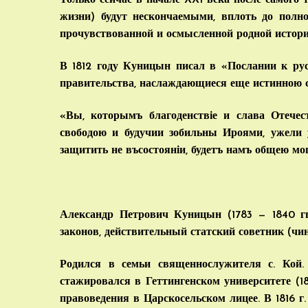
Только сейчас в начале XXI века после самого
жизни) будут нескончаемыми, вплоть до полн
прочувствованной и осмысленной родной истори
В 1812 году Куницын писал в «Послании к рус
правительства, наслаждающиеся еще истинною с
«Вы, которымъ благоденствіе и слава Отечес
свободою и будучии зобильны Ироями, ужели 
защитить не въсостояніи, будетъ намъ общею м
Александр Петрович Куницын (1783 — 1840 гг.
законов, действительный статский советник (чи
Родился в семьи священнослужителя с. Кой. 
стажировался в Геттингенском университете (1
правоведения в Царскосельском лицее. В 1816 г