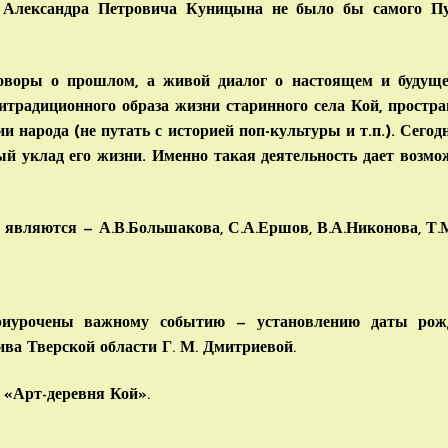
з Александра Петровича Куницына не было бы самого П
говоры о прошлом, а живой диалог о настоящем и будуще
традиционного образа жизни старинного села Кой, простр
и народа (не путать с историей поп-культуры и т.п.). Сегод
й уклад его жизни. Именно такая деятельность дает возмож
 являются — А.В.Большакова, С.А.Ершов, В.А.Никонова, Т.
риурочены важному событию — установлению даты рож
ва Тверской области Г. М. Дмитриевой.
 «Арт-деревня Кой».