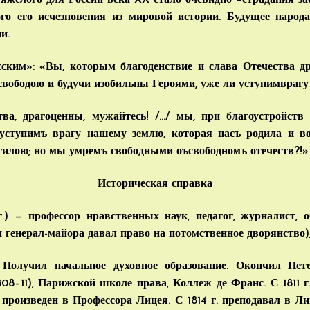
 тяжелого для России века XX стало очевидно –страдания з
ого его исчезновения из мировой истории. Будущее народ
и.
ским»: «Вы, которым благоденствие и слава Отечества д
вободою и будучи изобильны Героями, уже ли уступимврагу
тва, драгоценны, мужайтесь! /…/ мы, при благоустройств
уступимъ врагу нашему землю, которая насъ родила и во
огилою; но мы умремъ свободными оъсвободномъ отечеств?!»
Историческая справка
) — профессор нравственных наук, педагог, журналист, 
н генерал-майора давал право на потомственное дворянство)
Получил начальное духовное образование. Окончил Петер
808–11), Парижской школе права, Коллеж де Франс. С 1811 
. произведен в Профессора Лицея. С 1814 г. преподавал в 