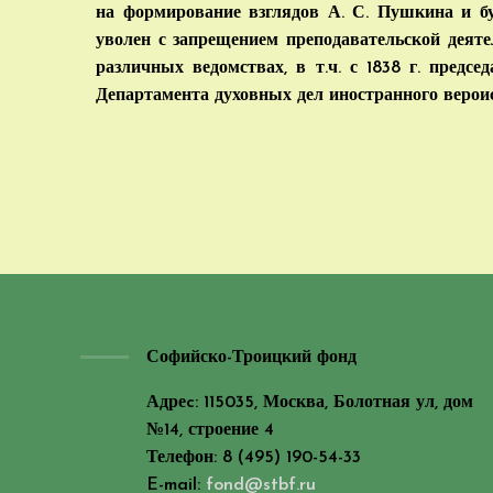
на формирование взглядов А. С. Пушкина и буду
уволен с запрещением преподавательской деят
различных ведомствах, в т.ч. с 1838 г. предс
Департамента духовных дел иностранного верои
Софийско-Троицкий фонд
Адреc: 115035, Москва, Болотная ул, дом
№14, строение 4
Телефон: 8 (495) 190-54-33
E-mail:
fond@stbf.ru