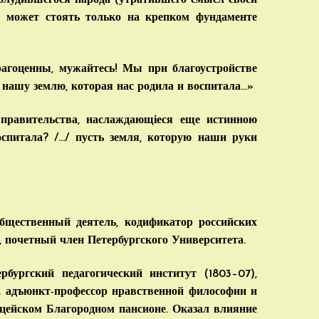
аблудившегося народа (утратившего смысл своей
а может стоять только на крепком фундаменте
рагоценны, мужайтесь! Мы при благоустройстве
 нашу землю, которая нас родила и воспитала…»
 правительства, наслаждающіеся еще истинною
спитала? /…/ пусть земля, которую наши руки
общественный деятель, кодификатор российских
, почетный член Петербургского Университета.
бургский педагогический институт (1803–07),
г. адъюнкт-профессор нравственной философии и
Лицейском Благородном пансионе. Оказал влияние