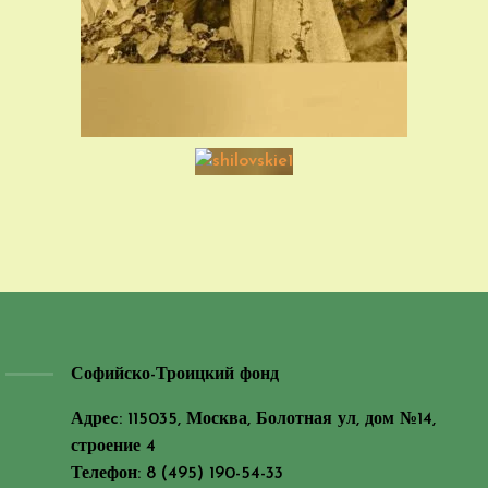
Софийско-Троицкий фонд
Адреc: 115035, Москва, Болотная ул, дом №14,
строение 4
Телефон: 8 (495) 190-54-33