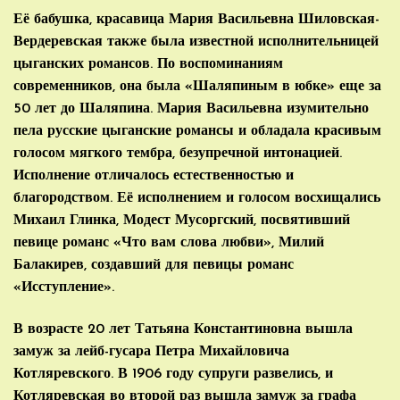
Её бабушка, красавица Мария Васильевна Шиловская-
Вердеревская также была известной исполнительницей
цыганских романсов. По воспоминаниям
современников, она была «Шаляпиным в юбке» еще за
50 лет до Шаляпина. Мария Васильевна изумительно
пела русские цыганские романсы и обладала красивым
голосом мягкого тембра, безупречной интонацией.
Исполнение отличалось естественностью и
благородством. Её исполнением и голосом восхищались
Михаил Глинка, Модест Мусоргский, посвятивший
певице романс «Что вам слова любви», Милий
Балакирев, создавший для певицы романс
«Исступление».
В возрасте 20 лет Татьяна Константиновна вышла
замуж за лейб-гусара Петра Михайловича
Котляревского. В 1906 году супруги развелись, и
Котляревская во второй раз вышла замуж за графа