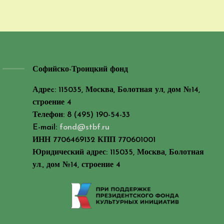
Софийско-Троицкий фонд
Адреc: 115035, Москва, Болотная ул, дом №14,
строение 4
Телефон: 8 (495) 190-54-33
E-mail:
fond@stbf.ru
ИНН 7706469132 КПП 770601001
Юридический адрес: 115035, Москва, Болотная
ул., дом №14, строение 4