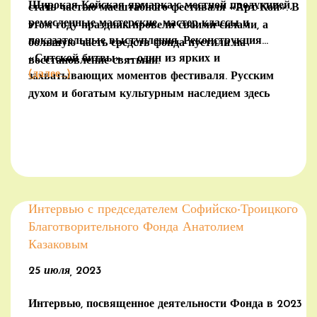
Широкая Койская ярмарка с местной продукцией,
стать частью масштабного фестиваля «Арт-Кой». В
ремесленные мастерские, мастер-классы и
этом году праздник провели своими силами, а
показательные выступления. Реконструкция
большую часть средств фонда пустили на
«Ситской битвы» — один из ярких и
восстановление святыни.
(далее…)
захватывающих моментов фестиваля. Русским
духом и богатым культурным наследием здесь
пропитан каждый сантиметр Сонковской земли.
Интервью с председателем Софийско-Троицкого
Благотворительного Фонда Анатолием
Казаковым
25 июля, 2023
Интервью, посвященное деятельности Фонда в 2023