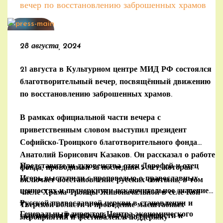
вечер по восстановлению заброшенных храмов
28 августа, 2024
21 августа в Культурном центре МИД РФ состоялся
благотворительный вечер, посвящённый движению
по восстановлению заброшенных храмов.
В рамках официальной части вечера с
приветственным словом выступил президент
Софийско-Троицкого благотворительного фонда
Анатолий Борисович Казаков. Он рассказал о работе
Представители духовенства отец Дорофей и отец
фонда, проводимой за последние 5 лет, которая
Игорь выступили с проповедью о православных
включает восстановление русских святынь, в том
ценностях и подчеркнули исключительное значение
числе Храма Троицы Живоначальной в селе Кой
Русской православной церкви в становлении и
Тверской области и проведение масштабных
Генеральный директор Центра экономического
укреплении Российской государственности и
мероприятий и фестивалей в поддержку