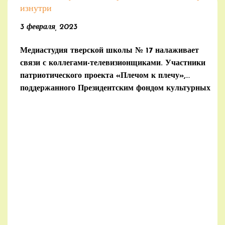
изнутри
3 февраля, 2023
Медиастудия тверской школы № 17 налаживает
связи с коллегами-телевизионщиками. Участники
патриотического проекта «Плечом к плечу»,
поддержанного Президентским фондом культурных
инициатив, провели мастер-класс для учеников 17-й
школы.
(далее…)