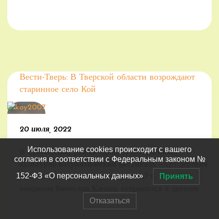
Вести-Тверь: В Тверской области возрождают
старинное село Кой
20 июля, 2022
Использование cookies происходит с вашего
В Сонковском районе прошел двухдневный
согласия в соответствии с Федеральным законом №
культурно-патриотический фестиваль «Арт-деревня
152-ФЗ «О персональных данных»
Принять
Кой». Какая главная цель проекта? С этим
вопросом Вячеслав Качнов отправился в древнее
Отказаться
село на северо-востоке Верхневолжья.
(далее…)