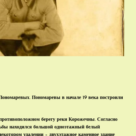
Пономаревых. Пономаревы в начале 19 века построили
 противоположном берегу реки Корожечны. Согласно
адьбы находился большой одноэтажный белый
некотором удалении – двухэтажное каменное здание