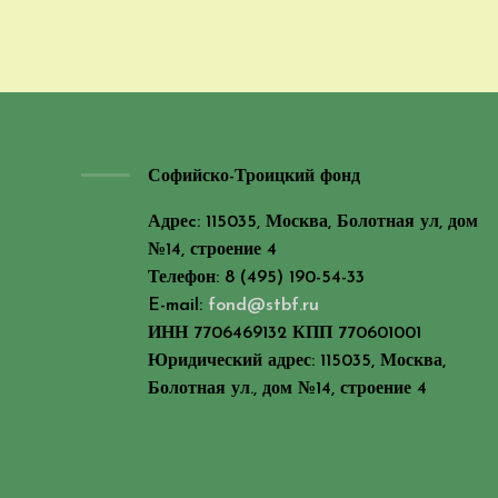
Софийско-Троицкий фонд
Адреc: 115035, Москва, Болотная ул, дом
№14, строение 4
Телефон: 8 (495) 190-54-33
E-mail:
fond@stbf.ru
ИНН 7706469132 КПП 770601001
Юридический адрес: 115035, Москва,
Болотная ул., дом №14, строение 4