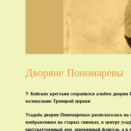
Дворяне Пономаревы
У Койских крестьян сохранился альбом дворян 
колокольню Троицкой церкви
Усадьба дворян Пономаревых располагалась на
изображениям на старых снимках, в центре ус
оштукатуренный дом, деревянный флигель, а в 