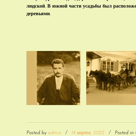
людской. В южной части усадьбы был располож
деревьями.
Posted by
admin
/
14 марта, 2022
/
Posted in