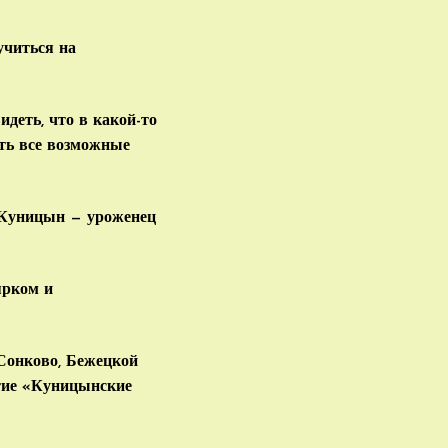
учиться на
деть, что в какой-то
ять все возможные
 Куницын — уроженец
ярком и
Сонково, Бежецкой
тие «Куницынские