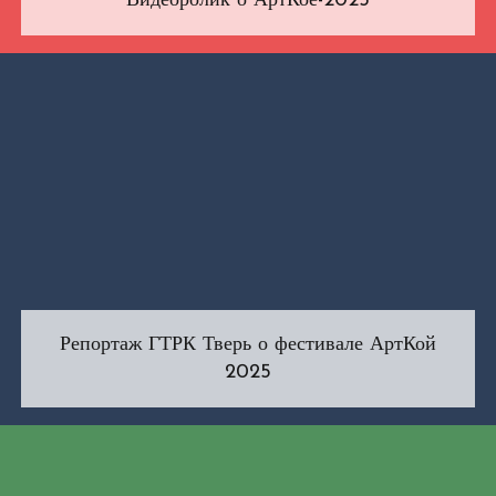
Видеоролик о АртКое-2025
Репортаж ГТРК Тверь о фестивале АртКой
2025