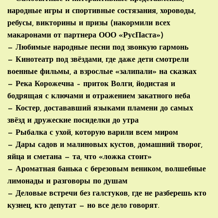
народные игры и спортивные состязания, хороводы,
ребусы, викторины и призы (накормили всех
макаронами от партнера ООО «РусПаста»)
— Любимые народные песни под звонкую гармонь
— Кинотеатр под звёздами, где даже дети смотрели
военные фильмы, а взрослые «залипали» на сказках
— Река Корожечна – приток Волги, йодистая и
бодрящая с ключами и отражением закатного неба
— Костер, достававший языками пламени до самых
звёзд и дружеские посиделки до утра
— Рыбалка с ухой, которую варили всем миром
— Дары садов и малиновых кустов, домашний творог,
яйца и сметана — та, что «ложка стоит»
— Ароматная банька с березовым веником, волшебные
лимонады и разговоры по душам
— Деловые встречи без галстуков, где не разберешь кто
кузнец, кто депутат — но все дело говорят.