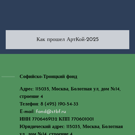
Как прошел АртКой-2025
Софийско-Троицкий фонд
Адреc: 115035, Москва, Болотная ул, дом №14,
строение 4
Телефон: 8 (495) 190-54-33
E-mail:
fond@stbf.ru
ИНН 7706469132 КПП 770601001
Юридический адрес: 115035, Москва, Болотная
ул., дом №14, строение 4