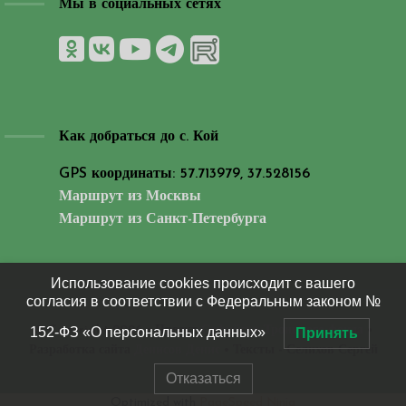
Мы в социальных сетях
Как добраться до с. Кой
GPS координаты: 57.713979, 37.528156
Маршрут из Москвы
Маршрут из Санкт-Петербурга
Использование cookies происходит с вашего
согласия в соответствии с Федеральным законом №
© Copyright 2026
• Проект
Софийско-Троицкого фонда
•
152-ФЗ «О персональных данных»
Принять
Разработка сайта
Денисов Денис
• Тексты - Селихов Сергей
Отказаться
Optimized with
PageSpeed Ninja