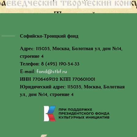
Софийско-Троицкий фонд
Адреc: 115035, Москва, Болотная ул, дом №14,
строение 4
Телефон: 8 (495) 190-54-33
E-mail:
fond@stbf.ru
ИНН 7706469132 КПП 770601001
Юридический адрес: 115035, Москва, Болотная
ул., дом №14, строение 4