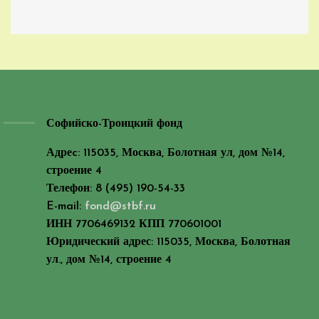
Софийско-Троицкий фонд
Адреc: 115035, Москва, Болотная ул, дом №14,
строение 4
Телефон: 8 (495) 190-54-33
E-mail:
fond@stbf.ru
ИНН 7706469132 КПП 770601001
Юридический адрес: 115035, Москва, Болотная
ул., дом №14, строение 4