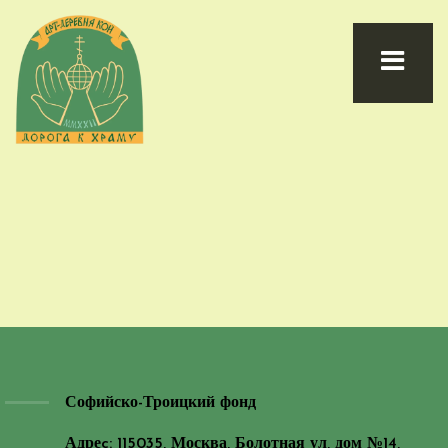
Софийско-Троицкий фонд
Адреc: 115035, Москва, Болотная ул, дом №14,