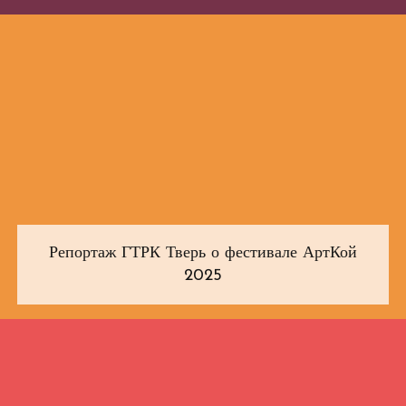
Репортаж ГТРК Тверь о фестивале АртКой
2025