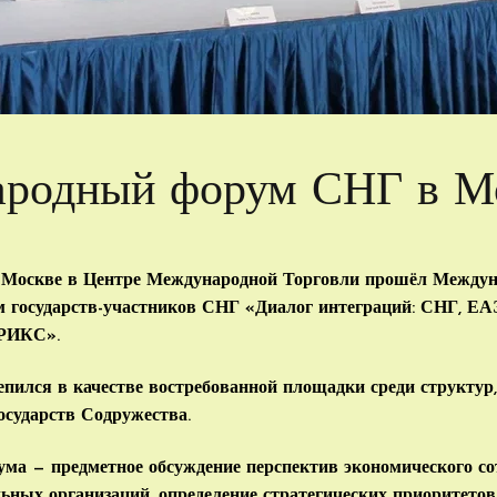
родный форум СНГ в М
в Москве в Центре Международной Торговли прошёл Между
 государств-участников СНГ «Диалог интеграций: СНГ, ЕА
БРИКС».
епился в качестве востребованной площадки среди структу
осударств Содружества.
ума — предметное обсуждение перспектив экономического со
ьных организаций, определение стратегических приоритето