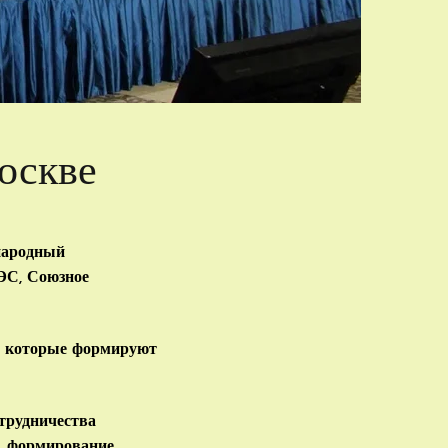
оскве
народный
ЭС, Союзное
р, которые формируют
трудничества
в, формирование