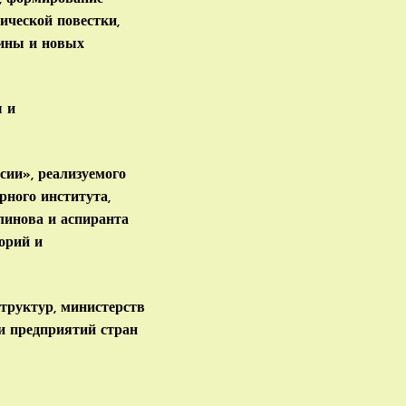
ической повестки,
цины и новых
ы и
ии», реализуемого
рного института,
линова и аспиранта
орий и
труктур, министерств
и предприятий стран